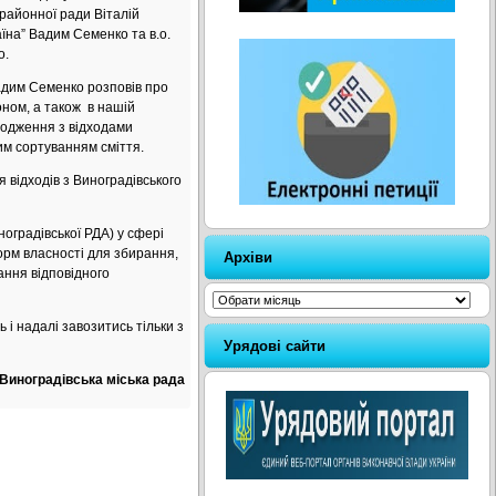
 районної ради Віталій
їна” Вадим Семенко та в.о.
о.
адим Семенко розповів про
оном, а також в нашій
оводження з відходами
им сортуванням сміття.
 відходів з Виноградівського
ноградівської РДА) у сфері
орм власності для збирання,
Архіви
ання відповідного
Архіви
 і надалі завозитись тільки з
Урядові сайти
Виноградівська міська рада