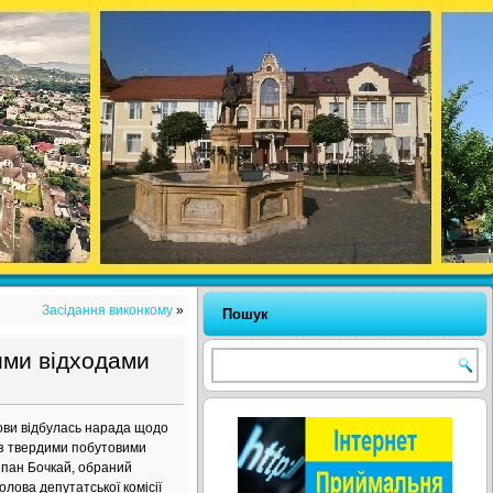
Засідання виконкому
»
Пошук
ими відходами
олови відбулась нарада щодо
 з твердими побутовими
тепан Бочкай, обраний
лова депутатської комісії