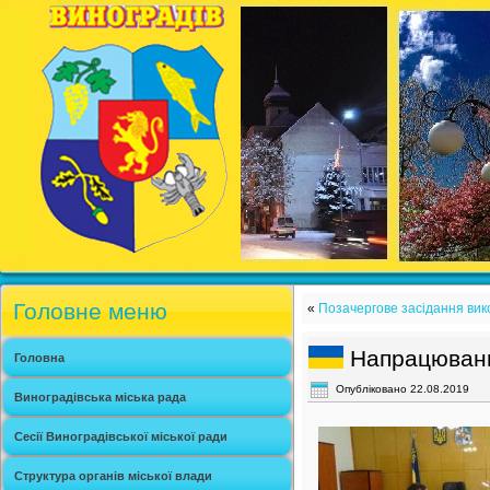
Головне меню
«
Позачергове засідання вик
Напрацюванн
Головна
Опубліковано
22.08.2019
Виноградівська міська рада
Сесії Виноградівської міської ради
Структура органів міської влади