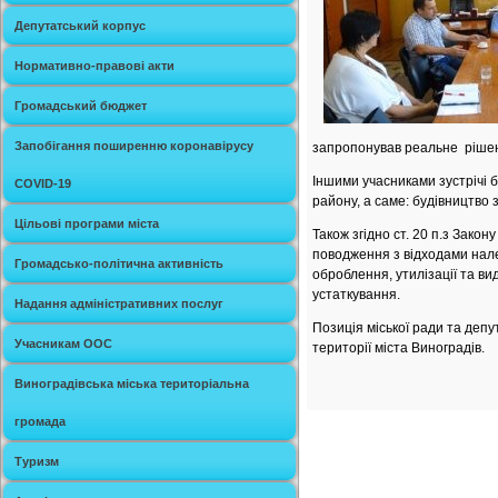
Депутатський корпус
Нормативно-правові акти
Громадський бюджет
Запобігання поширенню коронавірусу
запропонував реальне рішенн
Іншими учасниками зустрічі б
COVID-19
району, а саме: будівництво 
Цільові програми міста
Також згідно ст. 20 п.з Зако
поводження з відходами нале
Громадсько-політична активність
оброблення, утилізації та ви
устаткування.
Надання адміністративних послуг
Позиція міської ради та депу
Учасникам ООС
території міста Виноградів.
Виноградівська міська територіальна
громада
Туризм