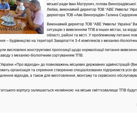
міської ради Іван Матрунич, голова Виноградівської
Любка, виконавчий директор ТОВ “АВЕ Умвельт Укра
директора ТОВ «Аве Виноградів» Галина Сидоренк
Виконавчий директор ТОВ “АВЕ Умвельт Україна” В
ситуацію з вивезенням ТПВ в інших містах, за корд
області, районі та місті. У проблемному питанні п
я – будівництво на території Закарпаття 3-4 комплексів з механіко-біологічн
ули висловлені конструктивні пропозиції щодо нормалізації питання вивезення
заводу з механіко-біологічним сортуванням ТПВ.
ну України «Про відходи» до повноважень місцевих державних адміністрацій (Ви
жить організація та сприяння створенню спеціалізованих підприємств усіх ф
далення відходів, а також для виготовлення, монтажу та сервісного обслуговув
татського корпусу залишається незмінною: на міське сміттєзвалище ТПВ будуть