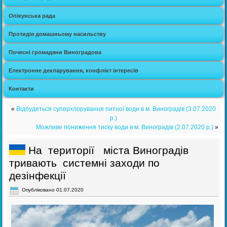
Опікунська рада
Протидія домашньому насильству
Почесні громадяни Виноградова
Електронне декларування, конфлікт інтересів
Контакти
«
Відбудеться суперхлорування питної води в м. Виноградів (3.07.2020
р.)
Можливе пониження тиску води в м. Виноградів (2.07.2020 р.)
»
На території міста Виноградів
тривають системні заходи по
дезінфекції
Опубліковано
01.07.2020