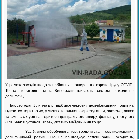
У рамках заходів щодо запобігання поширенню коронавірусу COVID-
19 на території міста Виноградів тривають системні заходи по
дезінфекції.
Так, сьогодні, 1 липня ц.р., відбувся черговий дезінфекційний полив на
відкритих територіях, у місцях загального користування, зокрема, лавок
та сміттєвих урн на території центрального скверу, фонтану, тротуарів
біля банків, установ, аптек, дитячих майданчиків тощо.
Засіб, яким обробляють територію міста – сертифікований
дезінфікуючий розчин, що не пошкоджує зелені зони насаджень,