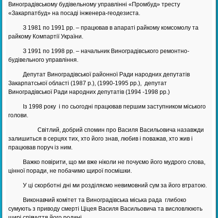
Виноградівському будівельному управлінні «Промбуд» тресту
«Закарпатбуд» на посаді інженера-геодезиста.
З 1981 по 1991 рр. – працював в апараті райкому комсомолу та
райкому Компартії України.
З 1991 по 1998 рр. – начальник Виноградівського ремонтно-
будівельного управління.
Депутат Виноградівської районної Ради народних депутатів
Закарпатської області (1987 р.), (1990-1995 рр.), депутат
Виноградівської Ради народних депутатів (1994 -1998 рр.)
Із 1998 року і по сьогодні працював першим заступником міського
голови.
Світлий, добрий спомин про Василя Васильовича назавжди
залишиться в серцях тих, хто його знав, любив і поважав, хто жив і
працював поруч із ним.
Важко повірити, що ми вже ніколи не почуємо його мудрого слова,
цінної поради, не побачимо щирої посмішки.
У ці скорботні дні ми розділяємо невимовний сум за його втратою.
Виконавчий комітет та Виноградівська міська рада глибоко
сумують з приводу смерті Ціцея Василя Васильовича та висловлюють
щирі співчуття його родині.