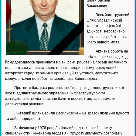
Ціцей Василь
Васильович.
Весь його трудовий
шлях, управлінський
талант і професійні
здібності нерозривно
пов’язані з роботою на
благо рідного міста.
Активна робота на
всіх керівних посадах, де
йому доводилось працювати в різні роки, робота на посаді незмінного
першого заступника міського голови створила йому заслужений
авторитет серед керівників організацій та установ, депутатських
корпусів, колег по роботі та мешканців Виноградова.
Протягом багатьох років спільної праці він демонстрував високі
якості адміністративного управління інфраструктурою та
життєдіяльністю міста, вміння бачити перспективу та приймати
далекоглядні рішення.
Життєвий шлях Василя Васильовича – це зразок людської гідності
та добропорядності.
Закінчивши у 1978 році Львівський політехнічний інститут за
спеціальністю «Інженерна геодезія», трудову діяльність розпочав у