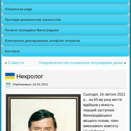
Опікунська рада
Протидія домашньому насильству
Почесні громадяни Виноградова
Електронне декларування, конфлікт інтересів
Контакти
«
Співчуття
Повідомлення про поширення неправдивих даних
»
Некролог
Опубліковано
16.02.2021
Сьогодні, 16 лютого 2021
р., на 65-му році життя
відійшов у вічність
перший заступник
Виноградівського
міського голови, член
виконавчого комітету