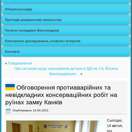
Опікунська рада
Протидія домашньому насильству
Почесні громадяни Виноградова
Електронне декларування, конфлікт інтересів
Контакти
«
Повідомлення
Про ситуацію щодо зарахування дитини в ЗДО ім. Св. Йосипа
Виноградівської…
»
Обговорення протиаварійних та
невідкладних консерваційних робіт на
руїнах замку Канків
Опубліковано
14.04.2021
Сьогодні,
14 квітня,
під