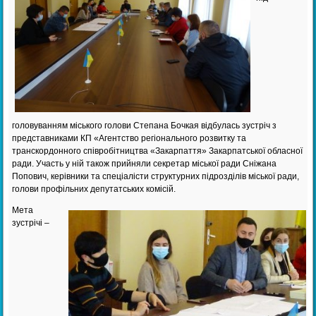
головуванням міського голови Степана Бочкая відбулась зустріч з
представниками КП «Агентство регіонального розвитку та
транскордонного співробітництва «Закарпаття» Закарпатської обласної
ради. Участь у ній також прийняли секретар міської ради Сніжана
Попович, керівники та спеціалісти структурних підрозділів міської ради,
голови профільних депутатських комісій.
Мета
зустрічі –