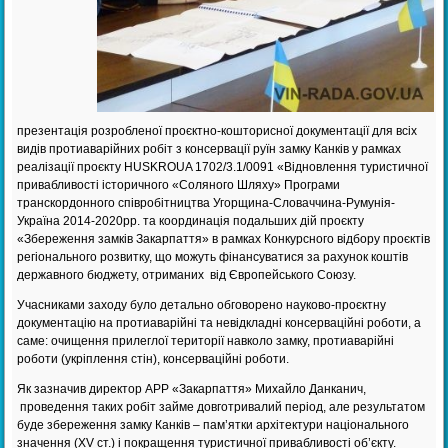
презентація розробленої проєктно-кошторисної документації для всіх
видів протиаварійних робіт з консервації руїн замку Канків у рамках
реалізації проєкту HUSKROUA 1702/3.1/0091 «Відновлення туристичної
привабливості історичного «Соляного Шляху» Програми
транскордонного співробітництва Угорщина-Словаччина-Румунія-
Україна 2014-2020рр. та координація подальших дій проєкту
«Збереження замків Закарпаття» в рамках Конкурсного відбору проєктів
регіонального розвитку, що можуть фінансуватися за рахунок коштів
державного бюджету, отриманих від Європейського Союзу.
Учасниками заходу було детально обговорено науково-проєктну
документацію на протиаварійні та невідкладні консерваційні роботи, а
саме: очищення прилеглої території навколо замку, протиаварійні
роботи (укріплення стін), консерваційні роботи.
Як зазначив директор АРР «Закарпаття» Михайло Данканич,
проведення таких робіт займе довготривалий період, але результатом
буде збереження замку Канків – пам’ятки архітектури національного
значення (ХV ст.) і покращення туристичної привабливості об’єкту.