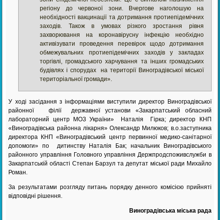
регіону до червоної зони. Вчергове наголошую на
необхідності вакцинації та дотримання протиепідемічних
заходів. Також в умовах різкого зростання рівня
захворювання на коронавірусну інфекцію необхідно
активізувати проведення перевірок щодо дотримання
обмежувальних протиепідемічних заходів у закладах
торгівлі, громадського харчування та інших громадських
будівлях і спорудах на території Виноградівської міської
територіальної громади».
У ході засідання з інформаціями виступили директор Виноградівської
районної філії державної установи «Закарпатський обласний
лабораторний центр МОЗ України» Наталія Гірка; директор КНП
«Виноградівська районна лікарня» Олександр Милюков; в.о.заступника
директора КНП «Виноградівський центр первинної медико-санітарної
допомоги» по дитинству Наталія Бак; начальник Виноградівського
районного управління Головного управління Держпродспоживслужби в
Закарпатській області Степан Барзул та депутат міської ради Михайло
Роман.
За результатами розгляду питань порядку денного комісією прийняті
відповідні рішення.
Виноградівська міська рада