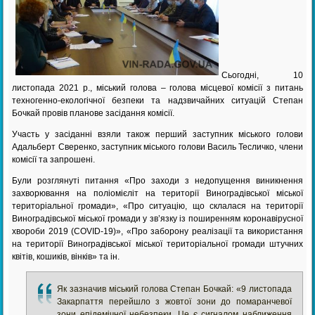
Сьогодні, 10
листопада 2021 р., міський голова – голова місцевої комісії з питань
техногенно-екологічної безпеки та надзвичайних ситуацій Степан
Бочкай провів планове засідання комісії.
Участь у засіданні взяли також перший заступник міського голови
Адальберт Сверенко, заступник міського голови Василь Тесличко, члени
комісії та запрошені.
Були розглянуті питання «Про заходи з недопущення виникнення
захворювання на поліомієліт на території Виноградівської міської
територіальної громади», «Про ситуацію, що склалася на території
Виноградівської міської громади у зв’язку із поширенням коронавірусної
хвороби 2019 (COVID-19)», «Про заборону реалізації та використання
на території Виноградівської міської територіальної громади штучних
квітів, кошиків, вінків» та ін.
Як зазначив міський голова Степан Бочкай: «9 листопада
Закарпаття перейшло з жовтої зони до помаранчевої
зони епідемічної небезпеки. Це є сигналом наближення