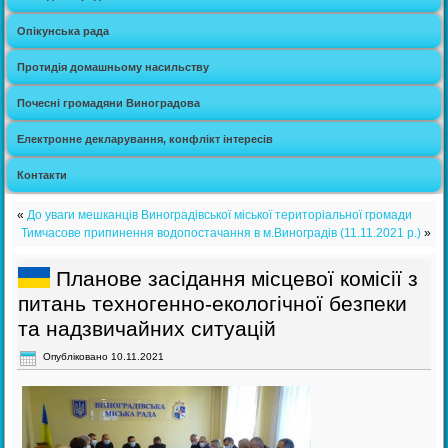
Опікунська рада
Протидія домашньому насильству
Почесні громадяни Виноградова
Електронне декларування, конфлікт інтересів
Контакти
«
До уваги мешканців Виноградівської міської територіальної громади
Тимчасове припинення водопостачання в м.Виноградів (11.11.2021 р.)
»
Планове засідання місцевої комісії з
питань техногенно-екологічної безпеки
та надзвичайних ситуацій
Опубліковано
10.11.2021