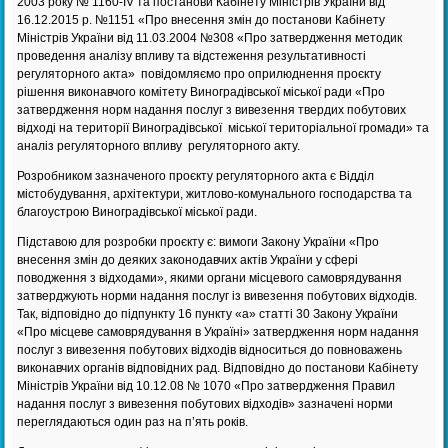
2003 року № 1160-IV та постанови Кабінету Міністрів України від
16.12.2015 р. №1151 «Про внесення змін до постанови Кабінету
Міністрів України від 11.03.2004 №308 «Про затвердження методик
проведення аналізу впливу та відстеження результативності
регуляторного акта» повідомляємо про оприлюднення проєкту
рішення виконавчого комітету Виноградівської міської ради «Про
затвердження норм надання послуг з вивезення твердих побутових
відході на території Виноградівської міської територіальної громади» та
аналіз регуляторного впливу регуляторного акту.
Розробником зазначеного проєкту регуляторного акта є Відділ
містобудування, архітектури, житлово-комунального господарства та
благоустрою Виноградівської міської ради.
Підставою для розробки проєкту є: вимоги Закону України «Про
внесення змін до деяких законодавчих актів України у сфері
поводження з відходами», якими органи місцевого самоврядування
затверджують норми надання послуг із вивезення побутових відходів.
Так, відповідно до підпункту 16 пункту «а» статті 30 Закону України
«Про місцеве самоврядування в Україні» затвердження норм надання
послуг з вивезення побутових відходів відноситься до повноважень
виконавчих органів відповідних рад. Відповідно до постанови Кабінету
Міністрів України від 10.12.08 № 1070 «Про затвердження Правил
надання послуг з вивезення побутових відходів» зазначені норми
переглядаються один раз на п’ять років.