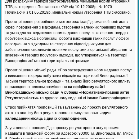
Для розрахунку тарифів застосовувались мінімальні норми утворення
ТПВ, затверджені Постановою КМУ від 10.12.2008р. № 1070.
Починаючи з 01.05.2019р. мінімальні норми утворення ТПВ скасовано.
Проєкт рішення розроблено з метою реалізації державної політики в
сфері поводження з відходами, створення належних правових підстав
та умов для затвердження норм надання послуг з вивезення твердих
побутових відходів організації роботи виконавців таких послуг у сфері
поводження з відходами та створення відповідних умов для
забезпечення споживачів якісними послугами з організації збирання та
вивезення твердих побутових відходів, що утворюються на території
Виноградівської міської територіальної громади.
Проєкт рішення міської ради «Про затвердження норм надання послуг
з вивезення твердих побутових відходів на території Виноградівської
міської територіальної громади»
та аналіз його регуляторного впливу
оприлюднено шляхом розміщення
на офіційному сайті
Виноградівської міської ради у рубриці «Нормативно-правові акти/
Регуляторні акти»
та друкованому виданні «Новини Виноградівщини».
Строк прийняття пропозицій та зауважень до проєкту регуляторного
акта
та аналізу його регуляторного впливу становить
один
календарний місяць з дня їх оприлюднення.
Зауваження і пропозиції до проєкту регуляторного акту просимо
надавати в письмовій формі за адресою: 90300, м. Виноградів, пл. Миру,
5 Відділ містобудування, архітектури, житлово-комунального