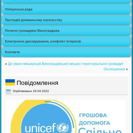
Опікунська рада
Протидія домашньому насильству
Почесні громадяни Виноградова
Електронне декларування, конфлікт інтересів
Контакти
«
До уваги мешканців Виноградівської міської територіальної громади!
Оголошення
»
Повідомлення
Опубліковано
29.04.2022