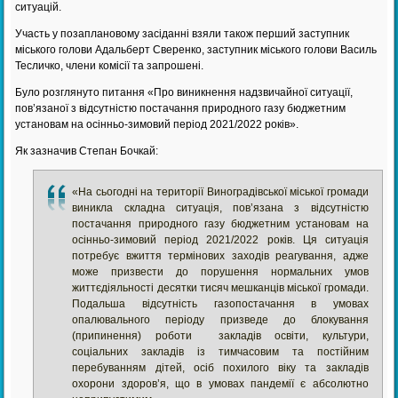
ситуацій.
Участь у позаплановому засіданні взяли також перший заступник
міського голови Адальберт Сверенко, заступник міського голови Василь
Тесличко, члени комісії та запрошені.
Було розглянуто питання «Про виникнення надзвичайної ситуації,
пов’язаної з відсутністю постачання природного газу бюджетним
установам на осінньо-зимовий період 2021/2022 років».
Як зазначив Степан Бочкай:
«На сьогодні на території Виноградівської міської громади
виникла складна ситуація, пов’язана з відсутністю
постачання природного газу бюджетним установам на
осінньо-зимовий період 2021/2022 років. Ця ситуація
потребує вжиття термінових заходів реагування, адже
може призвести до порушення нормальних умов
життєдіяльності десятки тисяч мешканців міської громади.
Подальша відсутність газопостачання в умовах
опалювального періоду призведе до блокування
(припинення) роботи закладів освіти, культури,
соціальних закладів із тимчасовим та постійним
перебуванням дітей, осіб похилого віку та закладів
охорони здоров’я, що в умовах пандемії є абсолютно