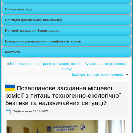
Опікунська рада
Протидія домашньому насильству
Почесні громадяни Виноградова
Електронне декларування, конфлікт інтересів
Контакти
«
Щорічна перереєстрація громадян, які перебувають на квартирному
обліку
Відбудеться святковий концерт
»
Позапланове засідання місцевої
комісії з питань техногенно-екологічної
безпеки та надзвичайних ситуацій
Опубліковано
11.10.2021