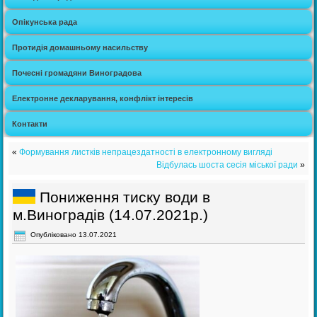
Опікунська рада
Протидія домашньому насильству
Почесні громадяни Виноградова
Електронне декларування, конфлікт інтересів
Контакти
«
Формування листків непрацездатності в електронному вигляді
Відбулась шоста сесія міської ради
»
Пониження тиску води в
м.Виноградів (14.07.2021р.)
Опубліковано
13.07.2021