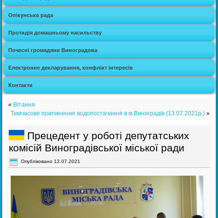
Опікунська рада
Протидія домашньому насильству
Почесні громадяни Виноградова
Електронне декларування, конфлікт інтересів
Контакти
«
Вітання
Тимчасове припинення водопостачання в м.Виноградів (13.07.2021р.)
»
Прецедент у роботі депутатських
комісій Виноградівської міської ради
Опубліковано
12.07.2021