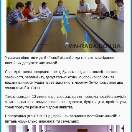
У рамках підготовки до 6-ої сесії міської ради тривають засідання
постійних депутатських комісій.
Сьогодні стався прецедент: не відбулось засідання комісії з питань
законності, регламенту, депутатської етики, оборонної роботи та
надзвичайних ситуацій через відсутність кворуму (було присутньо два
члени комісії з п’яти).
Також сьогодні, 12 липня ц.р., своє засідання провела постійна комісія
з питань житлово-комунального господарства, будівництва, архітектури,
транспорту та розвитку підприємництва.
Попередньо (8-9.07.2021 р.) пройшли засідання постійних комісій: з
питань комунальної власності та земельних