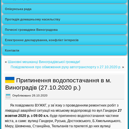
Опікунська рада
Протидія домашньому насильству
Почесні громадяни Виноградова
Електронне декларування, конфлікт інтересів
Контакти
«
Шановні мешканці Виноградівської громади!
Повідомлення про обмеження руху автотранспорту з 27.10.2020 р.
»
Припинення водопостачання в м.
Виноградів (27.10.2020 р.)
Опубліковано
26.10.2020
Як повідомило ВУЖКГ, у зв`язку з проведенням ремонтних робіт з
ліквідації аварійної ситуації на міському водопроводі по вул.Гандери
27
жовтня 2020 р. з 09:00 к.ч.
буде припинено водопостачання частини
міста, а саме: вулиці Гандери, Руська, Достоєвського, Б.Хмельницького,
Миру, Шевченка, Станційна, Тюльпанів та прилеглі до них вулиці