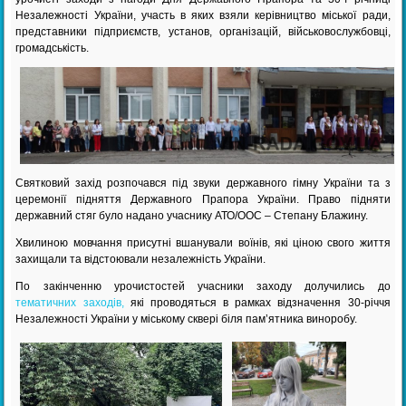
Незалежності України, участь в яких взяли керівництво міської ради,
представники підприємств, установ, організацій, військовослужбовці,
громадськість.
Святковий захід розпочався під звуки державного гімну України та з
церемонії підняття Державного Прапора України. Право підняти
державний стяг було надано учаснику АТО/ООС – Степану Блажину.
Хвилиною мовчання присутні вшанували воїнів, які ціною свого життя
захищали та відстоювали незалежність України.
По закінченню урочистостей учасники заходу долучились до
тематичних заходів,
які проводяться в рамках відзначення 30-річчя
Незалежності України у міському сквері біля пам’ятника виноробу.