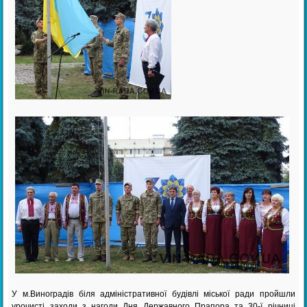
У м.Виноградів біля адміністративної будівлі міської ради пройшли
урочисті заходи з нагоди Дня Державного Прапора та 30-ї річниці