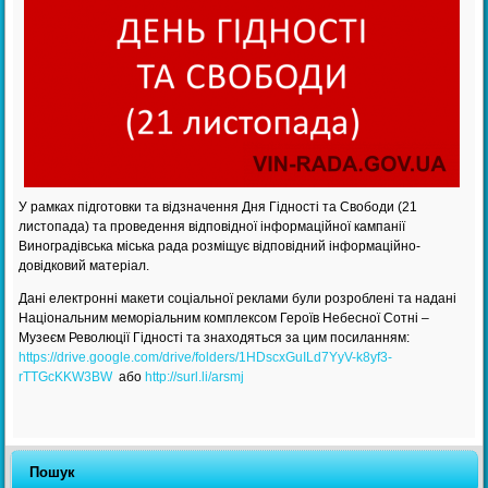
У рамках підготовки та відзначення Дня Гідності та Свободи (21
листопада) та проведення відповідної інформаційної кампанії
Виноградівська міська рада розміщує відповідний інформаційно-
довідковий матеріал.
Дані електронні макети соціальної реклами були розроблені та надані
Національним меморіальним комплексом Героїв Небесної Сотні –
Музеєм Революції Гідності та знаходяться за цим посиланням:
https://drive.google.com/drive/folders/1HDscxGuILd7YyV-k8yf3-
rTTGcKKW3BW
або
http://surl.li/arsmj
Пошук