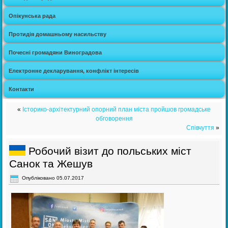
Опікунська рада
Протидія домашньому насильству
Почесні громадяни Виноградова
Електронне декларування, конфлікт інтересів
Контакти
«
Історико-архітектурний опорний план міста пройшов громадське
обговорення
Cпівчуття
»
Робочий візит до польських міст
Санок та Жешув
Опубліковано
05.07.2017