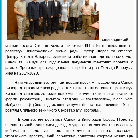
Виноградівській
міський голова Степан Бочкай, директор КП «Центр інвестицій та
розвитку» Виноградівської міської ради Артур Шерегі та експерт
Центру Віталія Вакарова здійснили робочий візит до польських міст
Санок та Жешув для підписання документів грантових проектів у
рамках Програми транскордонного співробітництва Польща-Білорусь-
Україна 2014-2020.
На міжнародній зустрічі партнерами проекту – радою міста Санок,
Виноградівською міською радою та КП «Центр інвестицій та розвитку»
Виноградівської міської ради погоджено документи повної аплікаційної
форми реконструкції міського стадіону «Пластмасовик», після чого
відбулося офіційне підписання документів та направлення їх на
розгляд Спільного Технічного Секретаріату Програми.
В ході зустрічі мери міст Санок та Виноградів Тадеуш Піоро та
Степан Бочкай обмінялися досвідом управління містами та висловили
побажання щодо успішного проходження спільного польсько-
українського проекту, який сприятиме заняттям спортом мешканців