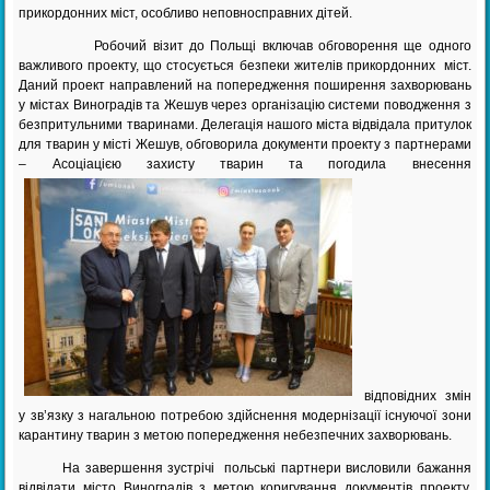
прикордонних міст, особливо неповносправних дітей.
Робочий візит до Польщі включав обговорення ще одного
важливого проекту, що стосується безпеки жителів прикордонних міст.
Даний проект направлений на попередження поширення захворювань
у містах Виноградів та Жешув через організацію системи поводження з
безпритульними тваринами. Делегація нашого міста відвідала притулок
для тварин у місті Жешув, обговорила документи проекту з партнерами
– Асоціацією захисту тварин та погодила внесення
відповідних змін
у зв’язку з нагальною потребою здійснення модернізації існуючої зони
карантину тварин з метою попередження небезпечних захворювань.
На завершення зустрічі польські партнери висловили бажання
відвідати місто Виноградів з метою коригування документів проекту,