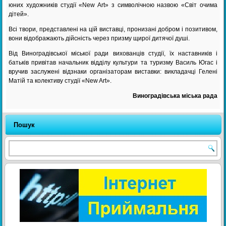
юних художників студії «New Art» з символічною назвою «Світ очима
дітей».
Всі твори, представлені на цій виставці, пронизані добром і позитивом,
вони відображають дійсність через призму щирої дитячої душі.
Від Виноградівської міської ради вихованців студії, їх наставників і
батьків привітав начальник відділу культури та туризму Василь Югас і
вручив заслужені відзнаки організаторам виставки: викладачці Гелені
Матій та колективу студії «New Art».
Виноградівська міська рада
Пошук