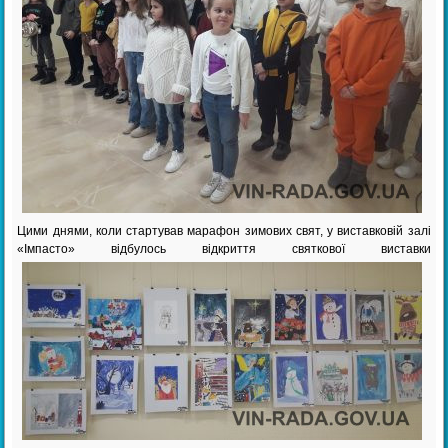
Цими днями, коли стартував марафон зимових свят, у виставковій залі
«Імпасто» відбулось відкриття святкової виставки