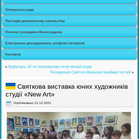
Опікунська рада
Протидія домашньому насильству
Почесні громадяни Виноградова
Електронне декларування, конфлікт інтересів
Контакти
«
Відбулась 10-та позачергова сесія міської ради
Резиденція Святого Миколая приймає гостей
»
Святкова виставка юних художників
студії «New Art»
Опубліковано
21.12.2021