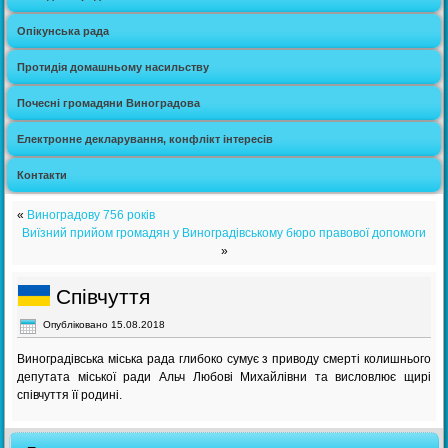
Опікунська рада
Протидія домашньому насильству
Почесні громадяни Виноградова
Електронне декларування, конфлікт інтересів
Контакти
«
Виноградову 756 років
Виїзний прийом громадян у Виноградівському бюро правової допомоги
»
Співчуття
Опубліковано
15.08.2018
Виноградівська міська рада глибоко сумує з приводу смерті колишнього
депутата міської ради Альч Любові Михайлівни та висловлює щирі
співчуття її родині.