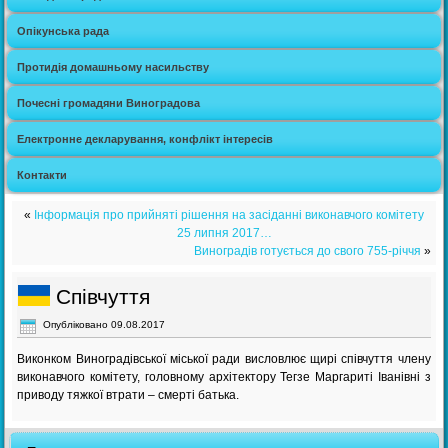
Опікунська рада
Протидія домашньому насильству
Почесні громадяни Виноградова
Електронне декларування, конфлікт інтересів
Контакти
«
Інформація про прийняті рішення на засіданні виконавчого комітету
25 липня 2017…
Виноградів готується до свого 755-річчя
»
Співчуття
Опубліковано
09.08.2017
Виконком Виноградівської міської ради висловлює щирі співчуття члену
виконавчого комітету, головному архітектору Тегзе Маргариті Іванівні з
приводу тяжкої втрати – смерті батька.