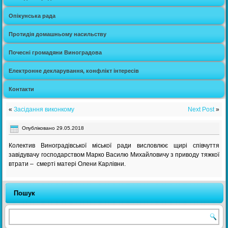
Опікунська рада
Протидія домашньому насильству
Почесні громадяни Виноградова
Електронне декларування, конфлікт інтересів
Контакти
«
Засідання виконкому
Next Post
»
Опубліковано
29.05.2018
Колектив Виноградівської міської ради висловлює щирі співчуття
завідувачу господарством Марко Василю Михайловичу з приводу тяжкої
втрати – смерті матері Олени Карлівни.
Пошук