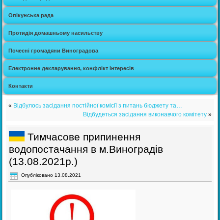
Опікунська рада
Протидія домашньому насильству
Почесні громадяни Виноградова
Електронне декларування, конфлікт інтересів
Контакти
«
Відбулось засідання постійної комісії з питань бюджету та…
Відбудеться засідання виконавчого комітету
»
Тимчасове припинення
водопостачання в м.Виноградів
(13.08.2021р.)
Опубліковано
13.08.2021