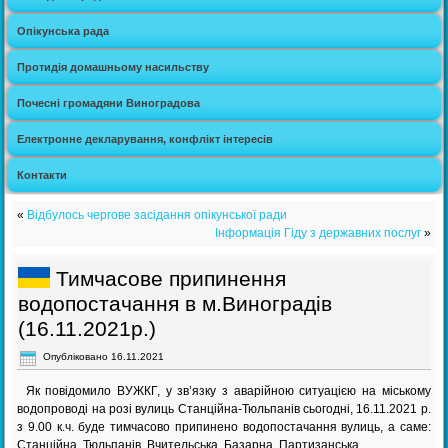
Опікунська рада
Протидія домашньому насильству
Почесні громадяни Виноградова
Електронне декларування, конфлікт інтересів
Контакти
«
Відбулось чергове засідання опікунської ради
Інформація Гіду з державних послуг
»
Тимчасове припинення
водопостачання в м.Виноградів
(16.11.2021р.)
Опубліковано
16.11.2021
Як повідомило ВУЖКГ, у зв’язку з аварійною ситуацією на міському
водопроводі на розі вулиць Станційна-Тюльпанів сьогодні, 16.11.2021 р.
з 9.00 к.ч. буде тимчасово припинено водопостачання вулиць, а саме:
Станційна, Тюльпанів, Вчительська, Базарна, Партизанська.