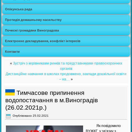
Опікунська рада
Протидія домашньому насильству
Почесні громадяни Виноградова
Електронне декларування, конфлікт інтересів
Контакти
«
Зустріч з керівниками ринків та представниками правоохоронних
органів
Дистанційне навчання в школах продовжено, заклади дошкільної освіти
– на…
»
Тимчасове припинення
водопостачання в м.Виноградів
(26.02.2021р.)
Опубліковано
25.02.2021
Як повідомило
ВУЖКГ, у зв’язку з