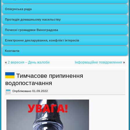
Опікунська рада
Протидія домашньому насильству
Почесні громадяни Виноградова
Електронне декларування, конфлікт інтересів
Контакти
«
2 вересня – День жалоби
Інформаційне повідомлення
»
Тимчасове припинення
водопостачання
Опубліковано
01.09.2022