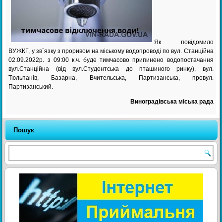
Як повідомило
ВУЖКГ, у зв`язку з проривом на міському водопроводі по вул. Станційна
02.09.2022р. з 09:00 к.ч. буде тимчасово припинено водопостачання
вул.Станційна (від вул.Студентська до пташиного ринку), вул.
Тюльпанів, Базарна, Вчительська, Партизанська, провул.
Партизанський.
Виноградівська міська рада
Пошук