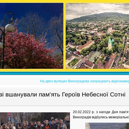
На двох вулицях Виноградова запрацюють відеокамер
і вшанували пам’ять Героїв Небесної Сотні
20.02.2022 р. з нагоди Дня пам’я
Виноградів відбулись меморіальні