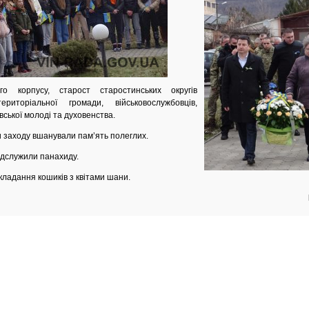
ого корпусу, старост старостинських округів
ериторіальної громади, військовослужбовців,
вської молоді та духовенства.
и заходу вшанували
пам’ять полеглих.
ідслужили панахиду.
кладання кошиків з квітами шани.