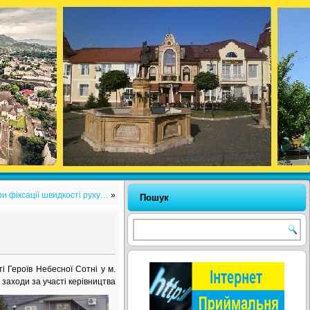
и фіксації швидкості руху…
»
Пошук
ті Героїв Небесної Сотні у м.
 заходи за участі
керівництва