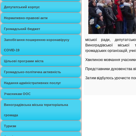
Депутатський корпус
Нормативно-правові акти
Громадський бюджет
міської ради, депутатськ
Запобігання поширенню коронавірусу
Виноградівської міської т
COVID-19
громадських організацій, учні
Хвилиною мовчання учасник
Цільові програми міста
Представники духовенства в
Громадсько-політична активність
Затим відбулось урочисте по
Надання адміністративних послуг
Учасникам ООС
Виноградівська міська територіальна
громада
Туризм