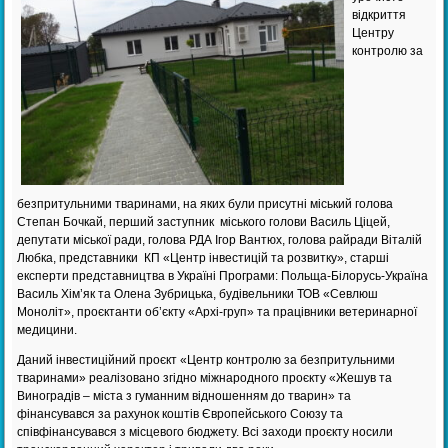
відкриття
Центру
контролю за
безпритульними тваринами, на яких були присутні міський голова
Степан Бочкай, перший заступник міського голови Василь Ціцей,
депутати міської ради, голова РДА Ігор Вантюх, голова райради Віталій
Любка, представники КП «Центр інвестицій та розвитку», старші
експерти представництва в Україні Програми: Польща-Білорусь-Україна
Василь Хім’як та Олена Зубрицька, будівельники ТОВ «Севлюш
Моноліт», проєктанти об’єкту «Архі-груп» та працівники ветеринарної
медицини.
Даний інвестиційний проєкт «Центр контролю за безпритульними
тваринами» реалізовано згідно міжнародного проєкту «Жешув та
Виноградів – міста з гуманним відношенням до тварин» та
фінансувався за рахунок коштів Європейського Союзу та
співфінансувався з місцевого бюджету. Всі заходи проєкту носили