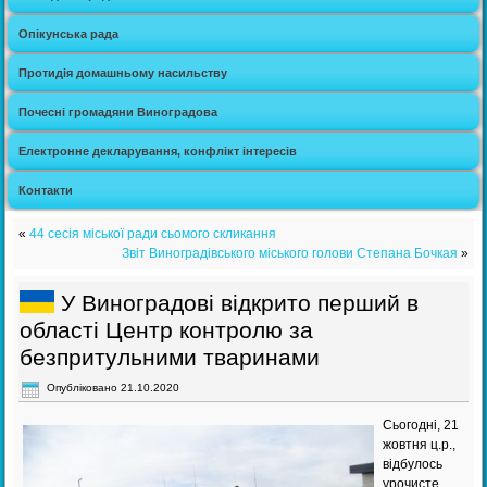
Опікунська рада
Протидія домашньому насильству
Почесні громадяни Виноградова
Електронне декларування, конфлікт інтересів
Контакти
«
44 сесія міської ради сьомого скликання
Звіт Виноградівського міського голови Степана Бочкая
»
У Виноградові відкрито перший в
області Центр контролю за
безпритульними тваринами
Опубліковано
21.10.2020
Сьогодні, 21
жовтня ц.р.,
відбулось
урочисте