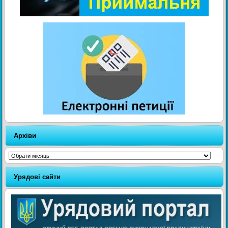
Архіви
Архіви
Урядові сайти