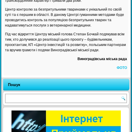
транскордонний характер і тривали два роки.
Центр контролю за безпритульними тваринами є унікальний по своїй
суті та є першим в області. В даному Центрі гуманними методами буде
проводитись контроль за популяцією безпритульних тварин та
надаватимуться послуги з ветеринарної медицини.
Під час відкриття Центру міський голова Степан Бочкай подякував всім
тим, хто долучився до реалізації цього
проєкту – будівельникам,
проєктантам, КП «Центр інвестицій та розвитку», польським партнерам
та вручив грамоти і подяки Виноградівської міської ради.
Виноградівська міська рада
ФОТО
Пошук