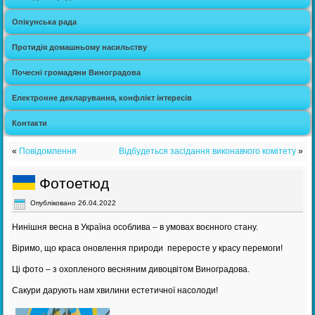
Опікунська рада
Протидія домашньому насильству
Почесні громадяни Виноградова
Електронне декларування, конфлікт інтересів
Контакти
«
Повідомлення
Відбудеться засідання виконавчого комітету
»
Фотоетюд
Опубліковано
26.04.2022
Нинішня весна в Україна особлива – в умовах воєнного стану.
Віримо, що краса оновлення природи переросте у красу перемоги!
Ці фото – з охопленого весняним дивоцвітом Виноградова.
Сакури дарують нам хвилини естетичної насолоди!