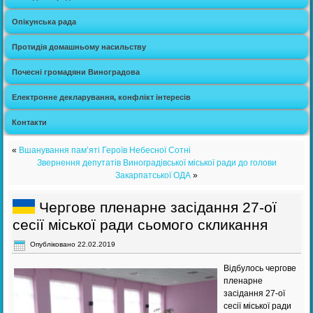
Опікунська рада
Протидія домашньому насильству
Почесні громадяни Виноградова
Електронне декларування, конфлікт інтересів
Контакти
«
Вшанування пам’яті Героїв Небесної Сотні
Звернення депутатів Виноградівської міської ради до голови
Закарпатської ОДА
»
Чергове пленарне засідання 27-ої
сесії міської ради сьомого скликання
Опубліковано
22.02.2019
Відбулось чергове
пленарне
засідання 27-ої
сесії міської ради