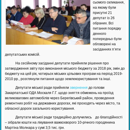
сьомого скликання,
на якому були
присутні 21
депутат із 26
обраних. Всі
питання порядку
денного
попередньо були
обговорені на
засіданнях п’яти
депутатських комісій.
На сесійному засіданні депутати прийняли рішення про
затвердження звіту про виконання міського бюджету за 2018 рік, змін до
бюджету на цей рік, чотирьох міських цільових програм на період 2019-
2010 рр., розглянули питання щодо землекористування та інші.
Депутати міської ради прийняли
звернення
до голови
Закарпатської ОДА Москаля Г.Г. щодо зняття обмежень на проїзд
великовагових автомобілів через Берегівський район, проведення
ремонтних робіт на державних дорогах, які проходять через місто, та
обласної дороги загального користування.
Депутати міської ради традиційно долучились до благодійності
– зібрали кошти на лікування важкохворого 10-річного городянина
Мартіна Молнара у сумі 3,5 тис. грн.