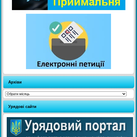
Архіви
Архіви
Урядові сайти