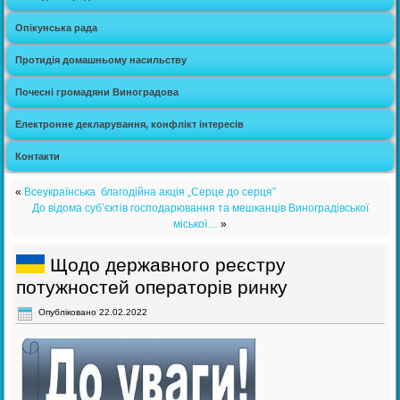
Опікунська рада
Протидія домашньому насильству
Почесні громадяни Виноградова
Електронне декларування, конфлікт інтересів
Контакти
«
Всеукраїнська благодійна акція „Серце до серця”
До відома суб’єктів господарювання та мешканців Виноградівської
міської…
»
Щодо державного реєстру
потужностей операторів ринку
Опубліковано
22.02.2022