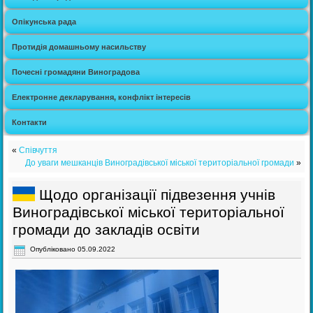
Опікунська рада
Протидія домашньому насильству
Почесні громадяни Виноградова
Електронне декларування, конфлікт інтересів
Контакти
«
Співчуття
До уваги мешканців Виноградівської міської територіальної громади
»
Щодо організації підвезення учнів
Виноградівської міської територіальної
громади до закладів освіти
Опубліковано
05.09.2022