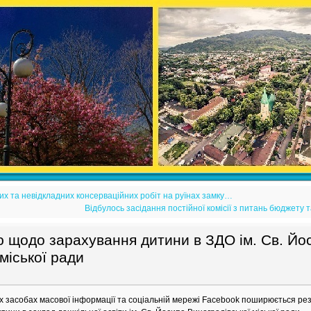
х та невідкладних консерваційних робіт на руїнах замку…
Відбулось засідання постійної комісії з питань бюджету
ю щодо зарахування дитини в ЗДО ім. Св. Йо
міської ради
х засобах масової інформації та соціальній мережі Facebook поширюється р