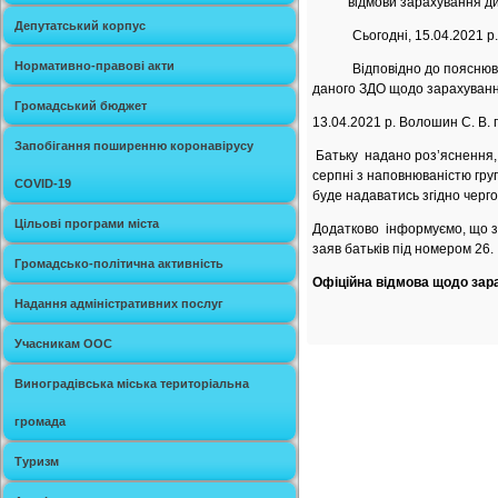
відмови зарахування дит
Депутатський корпус
Сьогодні, 15.04.2021 р., м
Нормативно-правові акти
Відповідно до пояснювально
даного ЗДО щодо зарахуванн
Громадський бюджет
13.04.2021 р. Волошин С. В.
Запобігання поширенню коронавірусу
Батьку надано роз’яснення, 
серпні з наповнюваністю груп
COVID-19
буде надаватись згідно черго
Цільові програми міста
Додатково інформуємо, що за
заяв батьків під номером 26.
Громадсько-політична активність
Офіційна відмова щодо зара
Надання адміністративних послуг
Учасникам ООС
Виноградівська міська територіальна
громада
Туризм