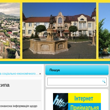
Пошук
 та соціально-економічного…
»
сипа
езонансна інформація щодо