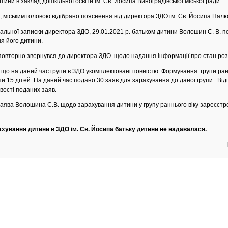
ини в заклад дошкільної освіти ім. Св. Йосипа Виноградівської міської ради.
іським головою відібрано пояснення від директора ЗДО ім. Св. Йосипа Палю
ї записки директора ЗДО, 29.01.2021 р. батьком дитини Волошин С. В. по
я його дитини.
 повторно звернувся до директора ЗДО щодо надання інформації про стан роз
що на даний час групи в ЗДО укомплектовані повністю. Формування групи ранн
и 15 дітей. На даний час подано 30 заяв для зарахування до даної групи. Від
вості поданих заяв.
ява Волошина С.В. щодо зарахування дитини у групу раннього віку зареєстро
хування дитини в ЗДО ім. Св. Йосипа батьку дитини не надавалася.