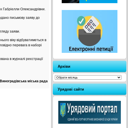
х Габріелли Олександрівни.
дано письмову заяву до
гляду заяви.
ього віку відбуватиметься в
повідно перевага в наборі
вана в журналі реєстрації
Архіви
Архіви
Виноградівська міська рада
Урядові сайти