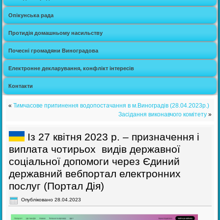
Опікунська рада
Протидія домашньому насильству
Почесні громадяни Виноградова
Електронне декларування, конфлікт інтересів
Контакти
«
Тимчасове припинення водопостачання в м.Виноградів (28.04.2023р.)
Засідання виконавчого комітету
»
Із 27 квітня 2023 р. – призначення і
виплата чотирьох видів державної
соціальної допомоги через Єдиний
державний вебпортал електронних
послуг (Портал Дія)
Опубліковано
28.04.2023