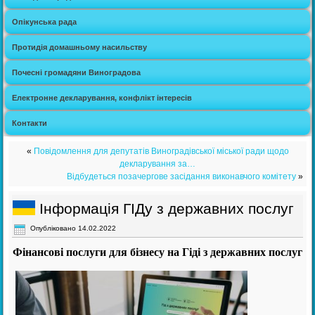
Опікунська рада
Протидія домашньому насильству
Почесні громадяни Виноградова
Електронне декларування, конфлікт інтересів
Контакти
«
Повідомлення для депутатів Виноградівської міської ради щодо
декларування за…
Відбудеться позачергове засідання виконавчого комітету
»
Інформація ГІДу з державних послуг
Опубліковано
14.02.2022
Фінансові послуги для бізнесу на Гіді з державних послуг