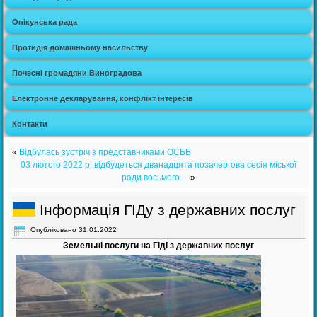
Опікунська рада
Протидія домашньому насильству
Почесні громадяни Виноградова
Електронне декларування, конфлікт інтересів
Контакти
«
Відбулась зустріч з представниками ОСББ
03 лютого 2022 р. відбудеться дванадцята позачергова сесія міської
ради восьмого…
»
Інформація ГІДу з державних послуг
Опубліковано
31.01.2022
Земельні послуги на Гіді з державних послуг