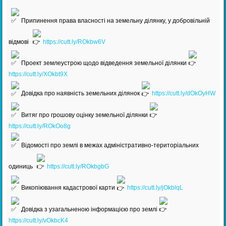
Припинення права власності на земельну ділянку, у добровільній
відмові
https://cutt.ly/ROkbw6V
Проект землеустрою щодо відведення земельної ділянки
https://cutt.ly/XOkbt9X
Довідка про наявність земельних ділянок
https://cutt.ly/dOkOyHW
Витяг про грошову оцінку земельної ділянки
https://cutt.ly/ROkOo8g
Відомості про землі в межах адміністративно-територіальних
одиниць
https://cutt.ly/ROkbgbG
Викопіювання кадастрової карти
https://cutt.ly/jOkblqL
Довідка з узагальненою інформацією про землі
https://cutt.ly/vOkbcK4