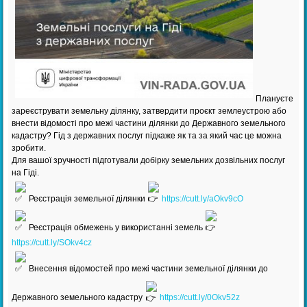
Плануєте
зареєструвати земельну ділянку, затвердити проєкт землеустрою або
внести відомості про межі частини ділянки до Державного земельного
кадастру? Гід з державних послуг підкаже як та за який час це можна
зробити.
Для вашої зручності підготували добірку земельних дозвільних послуг
на Гіді.
Реєстрація земельної ділянки
https://cutt.ly/aOkv9cO
Реєстрація обмежень у використанні земель
https://cutt.ly/SOkv4cz
Внесення відомостей про межі частини земельної ділянки до
Державного земельного кадастру
https://cutt.ly/0Okv52z