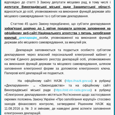
відповідно до статті 3 Закону депутати місцевих рад, в тому числі і
депутати Виноградівської міської ради Закарпатської області
,
відносяться до осіб, уповноважених на виконання функцій держави або
місцевого самоврядування та є суб’єктами декларування.
Статтею 45 цього Закону передбачено, що суб’єкти декларування
зобов’язані щорічно до 1 квітня подавати шляхом заповнення на
офіційному веб-сайті Національного агентства
з питань запобігання
корупції
декларацію
особи, уповноваженої на виконання функцій
держави або місцевого самоврядування, за минулий рік.
Декларація заповнюється та подається особисто суб’єктом
декларування через власний персональний електронний кабінет у
системі Єдиного державного реєстру декларацій осіб, уповноважених
на виконання функцій держави та місцевого самоврядування, шляхом
заповнення електронної форми за допомогою електронного ключа.
Паперові копії декларацій не подаються.
На офіційному сайті НАЗК (
https://nazk.gov.ua
) в рубриці
«Декларування» → «Законодавство» та на офіційному сайті
Виноградівської міської ради (
https://old.vin-rada.gov.ua
) в рубриці
«Електронне декларування» містяться Роз’яснення щодо застосування
окремих положень Закону України «Про запобігання корупції» стосовно
заходів фінансового контролю, затверджені Рішенням НАЗК від
11.08.2016 р. № 3 зі змінами, де наведені деякі аспекти заповнення
електронних декларацій.