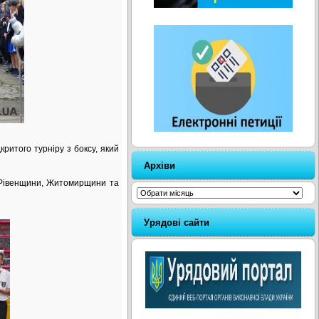
ритого турніру з боксу, який
Архіви
, Рівенщини, Житомирщини та
Архіви
Урядові сайти