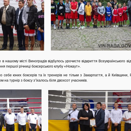
 в нашому місті Виноградів відбулось урочисте відкриття Всеукраїнського відк
ння першої річниці боксерського клубу «Нокаут».
ло себе юних боксерів та їх тренерів не тільки з Закарпаття, а й Київщини
ом на турнір з боксу з’їхалось біля двохсот учасників.