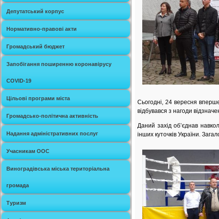
Депутатський корпус
Нормативно-правові акти
Громадський бюджет
Запобігання поширенню коронавірусу
COVID-19
Цільові програми міста
Сьогодні, 24 вересня вперше
відбувався з нагоди відзначе
Громадсько-політична активність
Даний захід об’єднав навко
Надання адміністративних послуг
інших куточків України. Загал
Учасникам ООС
Виноградівська міська територіальна
громада
Туризм