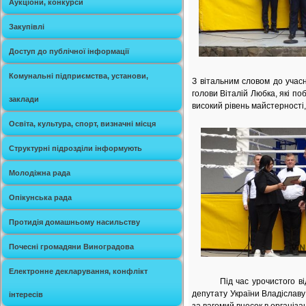
Аукціони, конкурси
Закупівлі
Доступ до публічної інформації
Комунальні підприємства, установи,
З вітальним словом до учасн
голови Віталій Любка, які п
заклади
високий рівень майстерності,
Освіта, культура, спорт, визначні місця
Структурні підрозділи інформують
Молодіжна рада
Опікунська рада
Протидія домашньому насильству
Почесні громадяни Виноградова
Електронне декларування, конфлікт
Під час урочистого відкри
депутату України Владіславу
інтересів