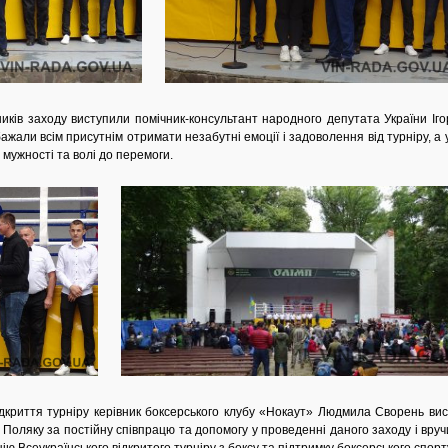
иків заходу виступили помічник-консультант народного депутата України Іго
обажали всім присутнім отримати незабутні емоції і задоволення від турніру, 
 мужності та волі до перемоги.
ття турніру керівник боксерського клубу «Нокаут» Людмила Сворень вис
 Поляку за постійну співпрацю та допомогу у проведенні даного заходу і вру