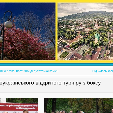
я чергової постійної депутатської комісії
Відбулось зас
еукраїнського відкритого турніру з боксу