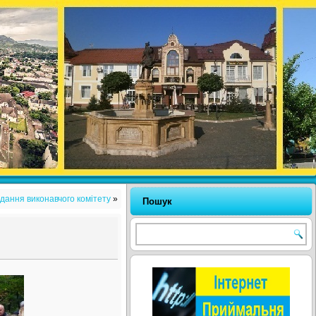
ідання виконавчого комітету
»
Пошук