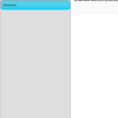
за вагомий внесок в організац
Контакти