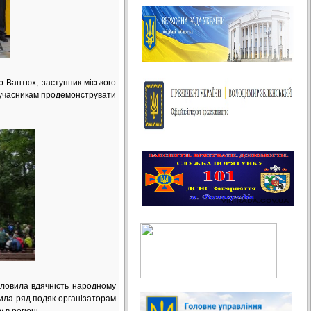
р Вантюх, заступник міського
а учасникам продемонструвати
ловила вдячність народному
чила ряд подяк організаторам