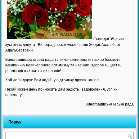
Сьогодні 35-річчя
зустрічає депутат Виноградівської міської ради Жидик Адальберт
Адальбертович.
Виноградівська міська рада та виконавчий комітет щиро бажають
імениннику невичерпного оптимізму та наснаги, здоров’я, щастя,
реалізації всіх життєвих планів!
Хай доля дарує Вам надійну підтримку друзів і колег!
Нехай кожен день приносить Вам радість і задоволення, успіхи і
перемогу!
Виноградівська міська рада
Пошук