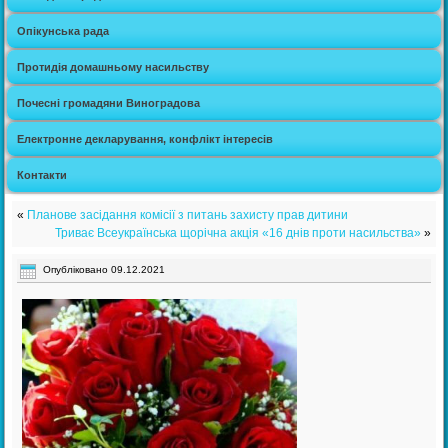
Опікунська рада
Протидія домашньому насильству
Почесні громадяни Виноградова
Електронне декларування, конфлікт інтересів
Контакти
«
Планове засідання комісії з питань захисту прав дитини
Триває Всеукраїнська щорічна акція «16 днів проти насильства»
»
Опубліковано
09.12.2021