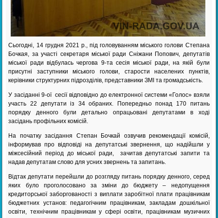
Сьогодні, 14 грудня 2021 р., під головуванням міського голови Степана
Бочкая, за участі секретаря міської ради Сніжани Попович, депутатів
міської ради відбулась чергова 9-та сесія міської ради, на якій були
присутні заступники міського голови, старости населених пунктів,
керівники структурних підрозділів, представники ЗМІ та громадськість.
У засіданні 9-ої сесії відповідно до електронної системи «Голос» взяли
участь 22 депутати із 34 обраних. Попередньо понад 170 питань
порядку денного були детально опрацьовані депутатами в ході
засідань профільних комісій.
На початку засідання Степан Бочкай озвучив рекомендації комісій,
інформував про відповіді на депутатські звернення, що надійшли у
міжсесійний період до міської ради, зачитав депутатські запити та
надав депутатам слово для усних звернень та запитань.
Відтак депутати перейшли до розгляду питань порядку денного, серед
яких було проголосовано за зміни до бюджету – недопущення
кредиторської заборгованості з виплати заробітної плати працівникам
бюджетних установ: педагогічним працівникам, закладам дошкільної
освіти, технічним працівникам у сфері освіти, працівникам музичних