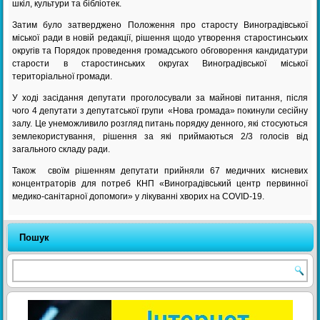
шкіл, культури та бібліотек.
Затим було затверджено Положення про старосту Виноградівської
міської ради в новій редакції, рішення щодо утворення старостинських
округів та Порядок проведення громадського обговорення кандидатури
старости в старостинських округах Виноградівської міської
територіальної громади.
У ході засідання депутати проголосували за майнові питання, після
чого 4 депутати з депутатської групи «Нова громада» покинули сесійну
залу. Це унеможливило розгляд питань порядку денного, які стосуються
землекористування, рішення за які приймаються 2/3 голосів від
загального складу ради.
Також своїм рішенням депутати прийняли 67 медичних кисневих
концентраторів для потреб КНП «Виноградівський центр первинної
медико-санітарної допомоги» у лікуванні хворих на COVID-19.
Пошук