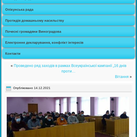
Опікунська рада
Протидія домашньому насильству
Почесні громадяни Виноградова
Електронне декларування, конфлікт інтересів
Контакти
«
Проведено ряд заходів в рамках Всеукраїнської кампанії „16 днів
проти…
Вітання
»
Опубліковано
14.12.2021