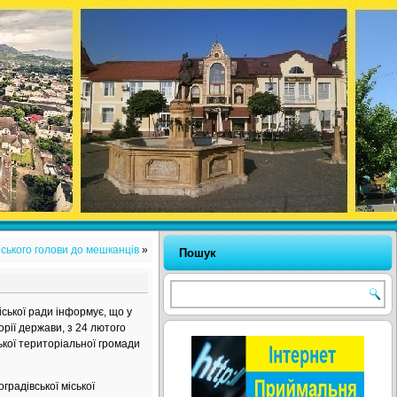
ського голови до мешканців
»
Пошук
іської ради інформує, що у
орії держави, з 24 лютого
ької територіальної громади
градівської міської