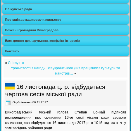
Опікунська рада
Протидія домашньому насильству
Почесні громадяни Виноградова
Електронне декларування, конфлікт інтересів
Контакти
«
Співчуття
Урочистості з нагоди Всеукраїнського Дня працівників культури та
майстрів…
»
16 листопада ц. р. відбудеться
чергова сесія міської ради
Опубліковано
06.11.2017
Виноградівський міський голова Степан Бочкай підписав
розпорядження про скликання 16-ої сесії міської ради сьомого
скликання, яка відбудеться 16 листопада 2017 р. о 10-ій год. за к. ч. у
залі засідань районної ради.