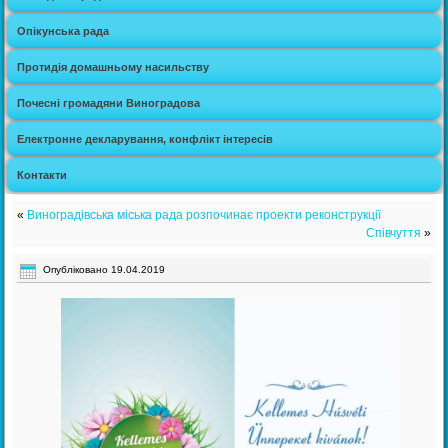
Опікунська рада
Протидія домашньому насильству
Почесні громадяни Виноградова
Електронне декларування, конфлікт інтересів
Контакти
«
Виноградівська міська рада розпочинає проекти реконструкції
Співчуття
»
Опубліковано
19.04.2019