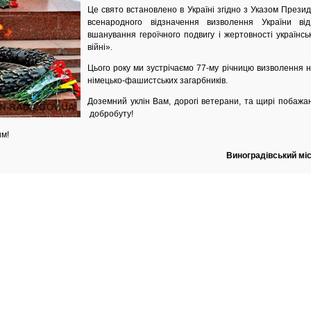
Це свято встановлено в Україні згідно з Указом Прези
всенародного відзначення визволення України від
вшанування героїчного подвигу і жертовності українськ
війні».
Цього року ми зустрічаємо 77-му річницю визволення н
німецько-фашистських загарбників.
Доземний уклін Вам, дорогі ветерани, та щирі побажан
добробуту!
им!
Виноградівський мі