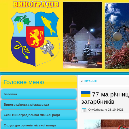
Головне меню
«
Вітання
77-ма річниц
Головна
загарбників
Виноградівська міська рада
Опубліковано
23.10.2021
Сесії Виноградівської міської ради
Структура органів міської влади