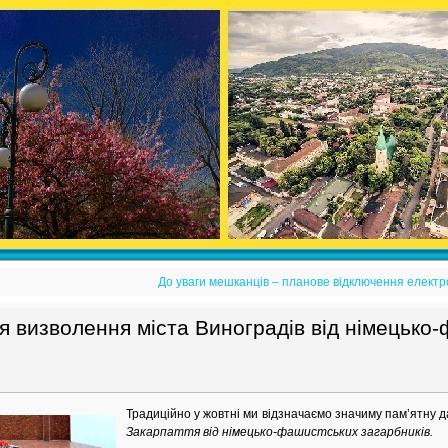
До уваги мешканців – планове відключення електро
я визволення міста Виноградів від німецько
Традиційно у жовтні ми відзначаємо значиму пам’ятну 
Закарпаття від німецько-фашистських загарбників.