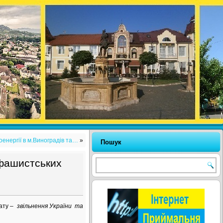
енергії в м.Виноградів та…
»
Пошук
-фашистських
дату –
звільнення України та