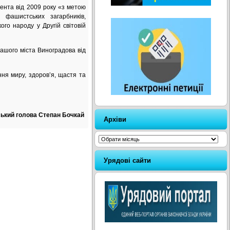
дента від 2009 року «з метою
 фашистських загарбників,
ого народу у Другій світовій
ашого міста Виноградова від
ня миру, здоров’я, щастя та
ський голова Степан Бочкай
Архіви
Архіви
Урядові сайти